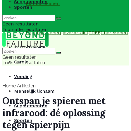
Supplementen
BMI berekenen
Sporten
BMR berekenen
Geen resultaten
Toon alle resultaten
Dagelijkse energieverbruik (TDEE) berekenen
Krachttraining
Geen resultaten
Cardio
Toon alle resultaten
Voeding
Home
Artikelen
Menselijk lichaam
Ontspan je spieren met
Supplementen
infrarood: dé oplossing
Sporten
tegen spierpijn