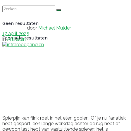
Geen resultaten
door
Michael Mulder
17 april 2025
Toon alle resultaten
in
Artikelen
Spierpijn kan flink roet in het eten gooien. Of je nu fanatiek
hebt gesport, een lange werkdag achter de rug hebt of
gewoon last hebt van vastzittende spieren: het is