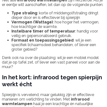
Niet alle
infrarood warmtelampen
zijn hetzelfde. Als je
er eentje wilt aanschaffen, let dan op de volgende punten:
Type straling
: korte of middengolfstraling dringt
dieper door en is effectiever bij spierpijn
Vermogen (Wattage)
: hoe hoger het vermogen,
hoe krachtiger de warmte.
Instelbare timer of temperatuur
: handig voor
veilig en gepersonaliseerd gebruik.
Formaat en toepassingsgebied
: wil je een
specifiek lichaamsdeel behandelen, of liever een
groter gebied?
Denk ook na over de plaatsing: wil je een mobiel model
dat je op tafel zet, of liever een vast paneel voor aan de
muur?
In het kort: infrarood tegen spierpijn
werkt écht
Spierpijn is vervelend, maar gelukkig zijn er effectieve
manieren om verlichting te vinden. Met
infrarood
warmtelampen
haal je een krachtige én natuurlijke