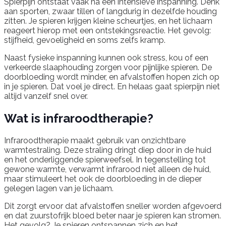
Spierpijn ontstaat vaak na een intensieve inspanning. Denk
aan sporten, zwaar tillen of langdurig in dezelfde houding
zitten. Je spieren krijgen kleine scheurtjes, en het lichaam
reageert hierop met een ontstekingsreactie. Het gevolg:
stijfheid, gevoeligheid en soms zelfs kramp.
Naast fysieke inspanning kunnen ook stress, kou of een
verkeerde slaaphouding zorgen voor pijnlijke spieren. De
doorbloeding wordt minder, en afvalstoffen hopen zich op
in je spieren. Dat voel je direct. En helaas gaat spierpijn niet
altijd vanzelf snel over.
Wat is infraroodtherapie?
Infraroodtherapie maakt gebruik van onzichtbare
warmtestraling. Deze straling dringt diep door in de huid
en het onderliggende spierweefsel. In tegenstelling tot
gewone warmte, verwarmt infrarood niet alleen de huid,
maar stimuleert het ook de doorbloeding in de dieper
gelegen lagen van je lichaam.
Dit zorgt ervoor dat afvalstoffen sneller worden afgevoerd
en dat zuurstofrijk bloed beter naar je spieren kan stromen.
Het gevolg? Je spieren ontspannen zich en het