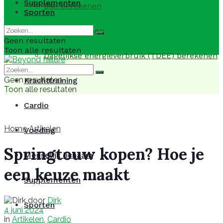
Supplementen
BMI berekenen
Sporten
BMR berekenen
Geen resultaten
Toon alle resultaten
Dagelijkse energieverbruik (TDEE) berekenen
Geen resultaten
Krachttraining
Toon alle resultaten
Cardio
Home
Artikelen
Voeding
Springtouw kopen? Hoe je
Menselijk lichaam
een keuze maakt
Supplementen
door
Dirk
Sporten
4 juni 2024
in
Artikelen
,
Cardio