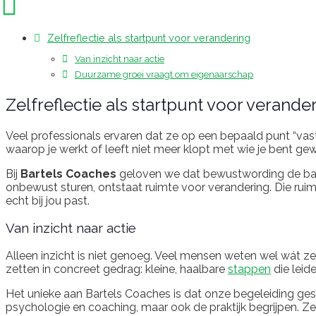
Zelfreflectie als startpunt voor verandering
Van inzicht naar actie
Duurzame groei vraagt om eigenaarschap
Zelfreflectie als startpunt voor verande
Veel professionals ervaren dat ze op een bepaald punt “vastl
waarop je werkt of leeft niet meer klopt met wie je bent 
Bij
Bartels Coaches
geloven we dat bewustwording de ba
onbewust sturen, ontstaat ruimte voor verandering. Die ru
echt bij jou past.
Van inzicht naar actie
Alleen inzicht is niet genoeg. Veel mensen weten wel wát z
zetten in concreet gedrag: kleine, haalbare
stappen
die leid
Het unieke aan Bartels Coaches is dat onze begeleiding ges
psychologie en coaching, maar ook de praktijk begrijpen. Z