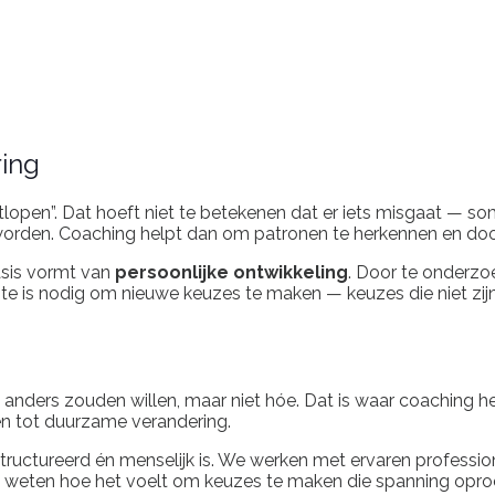
ring
open”. Dat hoeft niet te betekenen dat er iets misgaat — soms
geworden. Coaching helpt dan om patronen te herkennen en do
sis vormt van
persoonlijke ontwikkeling
. Door te onderzo
imte is nodig om nieuwe keuzes te maken — keuzes die niet z
e anders zouden willen, maar niet hóe. Dat is waar coaching 
en tot duurzame verandering.
tructureerd én menselijk is. We werken met ervaren professio
e weten hoe het voelt om keuzes te maken die spanning oproep