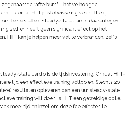
de zogenaamde “afterburn” – het verhoogde
 komt doordat HIIT je stofwisseling versnelt en je
 om te herstellen. Steady-state cardio daarentegen
ning zelf en heeft geen significant effect op het
, HIIT kan je helpen meer vet te verbranden, zelfs
 steady-state cardio is de tijdsinvestering. Omdat HIIT-
ortere tijd een effectieve training voltooien. Slechts 20
betere) resultaten opleveren dan een uur steady-state
ectieve training wilt doen, is HIIT een geweldige optie.
aak meer tijd en inzet om dezelfde effecten te