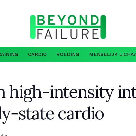
AINING
CARDIO
VOEDING
MENSELIJK LICHA
n high-intensity int
dy-state cardio
rdio