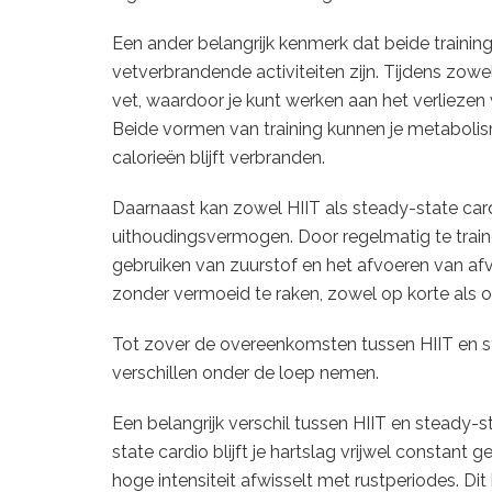
Een ander belangrijk kenmerk dat beide traini
vetverbrandende activiteiten zijn. Tijdens zowe
vet, waardoor je kunt werken aan het verlieze
Beide vormen van training kunnen je metabolis
calorieën blijft verbranden.
Daarnaast kan zowel HIIT als steady-state card
uithoudingsvermogen. Door regelmatig te trainen
gebruiken van zuurstof en het afvoeren van afval
zonder vermoeid te raken, zowel op korte als o
Tot zover de overeenkomsten tussen HIIT en st
verschillen onder de loep nemen.
Een belangrijk verschil tussen HIIT en steady-sta
state cardio blijft je hartslag vrijwel constant ge
hoge intensiteit afwisselt met rustperiodes. Di