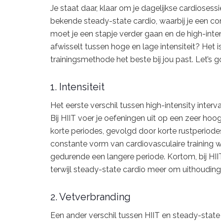
Je staat daar, klaar om je dagelijkse cardiosessi
bekende steady-state cardio, waarbij je een co
moet je een stapje verder gaan en de high-intensi
afwisselt tussen hoge en lage intensiteit? Het 
trainingsmethode het beste bij jou past. Let’s g
1. Intensiteit
Het eerste verschil tussen high-intensity interval
Bij HIIT voer je oefeningen uit op een zeer hoog
korte periodes, gevolgd door korte rustperiod
constante vorm van cardiovasculaire training w
gedurende een langere periode. Kortom, bij HIIT
terwijl steady-state cardio meer om uithoudin
2. Vetverbranding
Een ander verschil tussen HIIT en steady-state