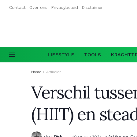
Contact
Over ons
Privacybeleid
Disclaimer
LIFESTYLE
TOOLS
KRACHTTR
Home
Artikelen
Verschil tusse
(HIIT) en stea
door
Dirk
10 januari 2024
in
Artikelen
,
Ca