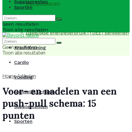
Supplementen
BMI berekenen
Sporten
BMR berekenen
Geen resultaten
Toon alle resultaten
Dagelijkse energieverbruik (TDEE) berekenen
Geen resultaten
Krachttraining
Toon alle resultaten
Cardio
Home
Artikelen
Voeding
Voor- en nadelen van een
Menselijk lichaam
push-pull schema: 15
Supplementen
punten
Sporten