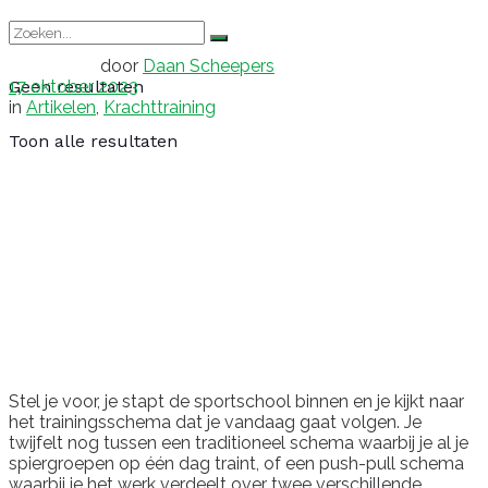
door
Daan Scheepers
17 oktober 2023
Geen resultaten
in
Artikelen
,
Krachttraining
Toon alle resultaten
Stel je voor, je stapt de sportschool binnen en je kijkt naar
het trainingsschema dat je vandaag gaat volgen. Je
twijfelt nog tussen een traditioneel schema waarbij je al je
spiergroepen op één dag traint, of een push-pull schema
waarbij je het werk verdeelt over twee verschillende