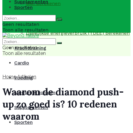
Supplementen
BMI berekenen
Sporten
BMR berekenen
Geen resultaten
Toon alle resultaten
Dagelijkse energieverbruik (TDEE) berekenen
Geen resultaten
Krachttraining
Toon alle resultaten
Cardio
Home
Artikelen
Voeding
Waarom de diamond push-
Menselijk lichaam
up zo goed is? 10 redenen
Supplementen
waarom
Sporten