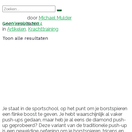
door
Michael Mulder
5 september 2024
Geen resultaten
in
Artikelen
,
Krachttraining
Toon alle resultaten
Je staat in de sportschool, op het punt om je borstspieren
een flinke boost te geven. Je hebt waarschijnlijk al vaker
push-ups gedaan, maar heb je al eens de diamond push-
up geprobeerd? Deze variant van de traditionele push-up
is een geweldige oefening om je borstspieren, triceps en