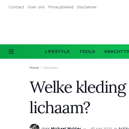
Contact
Over ons
Privacybeleid
Disclaimer
LIFESTYLE
TOOLS
KRACHTTR
Home
Artikelen
Welke kleding v
lichaam?
door
Michael Mulder
16 juni 2025
in
Artik