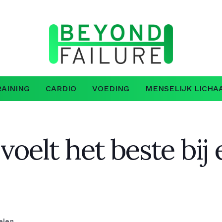
AINING
CARDIO
VOEDING
MENSELIJK LICHA
oelt het beste bij 
elen