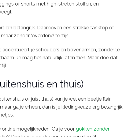
gings of shorts met high-stretch stoffen, en
eegt.
t-bh belangrijk. Daarboven een strakke tanktop of
 maar zonder ‘overdone’ te zijn.
. Dat accentueert je schouders en bovenarmen, zonder te
ichaam. Je mag het natuurlijk laten zien. Maar doe dat
ijl…
uitenshuis en thuis)
itenshuis of juist thuis) kun je wel een beetje flair
 maar ga je erheen, dan is je kledingkeuze erg belangrijk.
netjes.
ze online mogelijkheden. Ga je voor
gokken zonder
atie? Dan kun je ook kiezen voor een slim fit