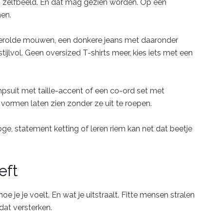
in zelfbeeld. En dat mag gezien worden. Op een
men.
pgerolde mouwen, een donkere jeans met daaronder
ijlvol. Geen oversized T-shirts meer, kies iets met een
mpsuit met taille-accent of een co-ord set met
 vormen laten zien zonder ze uit te roepen.
ge, statement ketting of leren riem kan net dat beetje
eft
oe je je voelt. En wat je uitstraalt. Fitte mensen stralen
 dat versterken.