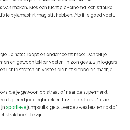
ks van maken. Kies een luchtig overhemd, een strakke
 je pyjamashirt mag stijl hebben. Als jij je goed voelt,
ie. Je fietst, loopt en onderneemt meer. Dan wil je
n en gewoon lekker voelen. In zo’n geval zijn joggers
en lichte stretch en vesten die niet slobberen maar je
looks die je gewoon op straat of naar de supermarkt
n tapered joggingbroek en frisse sneakers. Zo zie je
ijn
sportieve
jumpsuits, getailleerde sweaters en ribstof
t strak hoeft te zijn.