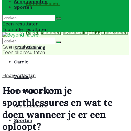
Supplementen
BMI berekenen
Sporten
BMR berekenen
Geen resultaten
Toon alle resultaten
Dagelijkse energieverbruik (TDEE) berekenen
Geen resultaten
Krachttraining
Toon alle resultaten
Cardio
Home
Artikelen
Voeding
Hoe voorkom je
Menselijk lichaam
sportblessures en wat te
Supplementen
doen wanneer je er een
Sporten
oploopt?