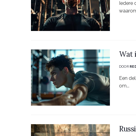
Iedere 
waarom 
Wat 
DOOR
RE
Een del
om...
Russ