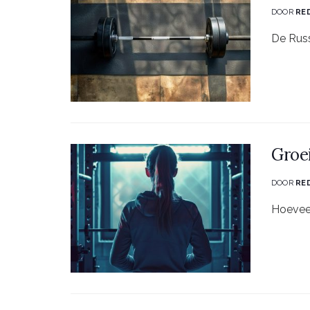
DOOR
RE
De Russ
Groei
DOOR
RE
Hoeveel