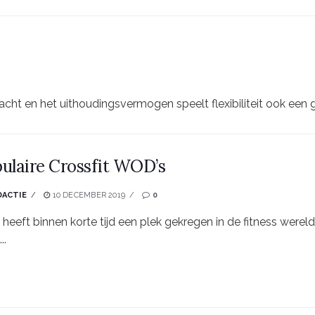
ht en het uithoudingsvermogen speelt flexibiliteit ook een gro
pulaire Crossfit WOD’s
DACTIE
10 DECEMBER 2019
0
t heeft binnen korte tijd een plek gekregen in de fitness wer
..