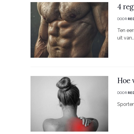
4 reg
DOOR
RE
Ten eer
uit van..
Hoe v
DOOR
RE
Sporten