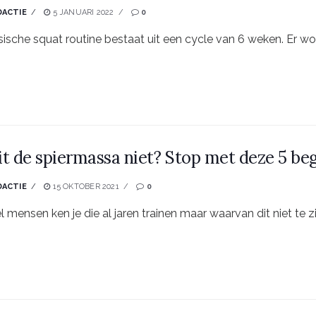
DACTIE
5 JANUARI 2022
0
ische squat routine bestaat uit een cycle van 6 weken. Er wor
t de spiermassa niet? Stop met deze 5 be
DACTIE
15 OKTOBER 2021
0
 mensen ken je die al jaren trainen maar waarvan dit niet te zie