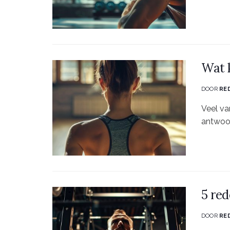
Wat k
DOOR
RE
Veel va
antwoor
5 red
DOOR
RE