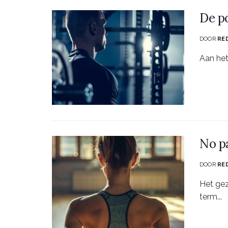
De po
DOOR
RE
Aan het
No pa
DOOR
RE
Het gez
term...