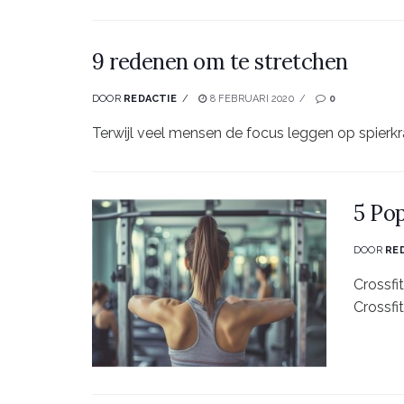
9 redenen om te stretchen
DOOR
REDACTIE
8 FEBRUARI 2020
0
Terwijl veel mensen de focus leggen op spierkrac
5 Po
DOOR
RE
Crossfi
Crossfit.