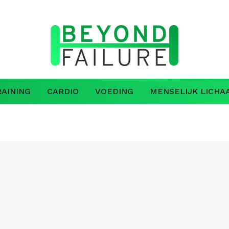
AINING
CARDIO
VOEDING
MENSELIJK LICHA