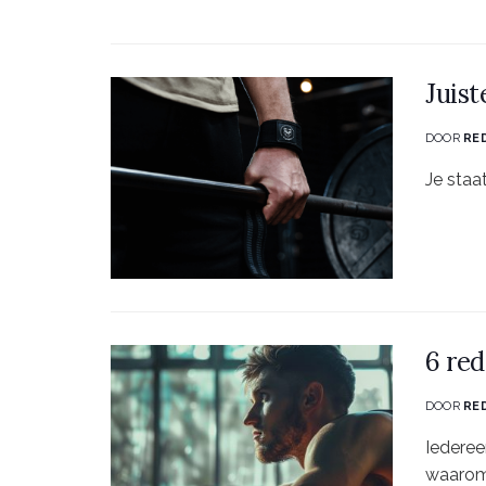
Juist
DOOR
RE
Je staa
6 red
DOOR
RE
Iederee
waarom 