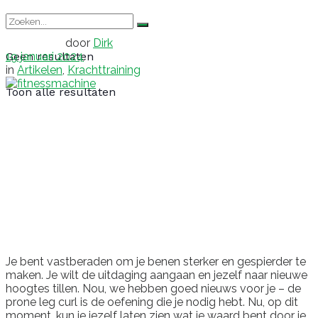
door
Dirk
19 januari 2024
Geen resultaten
in
Artikelen
,
Krachttraining
Toon alle resultaten
Je bent vastberaden om je benen sterker en gespierder te
maken. Je wilt de uitdaging aangaan en jezelf naar nieuwe
hoogtes tillen. Nou, we hebben goed nieuws voor je – de
prone leg curl is de oefening die je nodig hebt. Nu, op dit
moment, kun je jezelf laten zien wat je waard bent door je