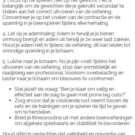
3. Focus op de spieren, niet op het gewicht: Het is
belangrijk om de gewichten die je gebruikt secundair te
stellen aan het correct uitvoeren van de oefening.
Concentreer je op het voelen van de contractie en de
spanning in je beenspieren tijdens elke herhaling.
4. Let op je ademhaling: Adem in terwijl je je benen
omhoog brengt en adem uit terwijl je ze weer laat zakken.
Houd je adem niet in tijdens de oefening, dit kan leiden tot
onnodige spanning in je lichaam.
5. Luister naar je lichaam: Als je pijn voelt tijdens het
uitvoeren van de oefening, stop dan onmiddellijk en
raadpleeg een professional. Voorkom overbelasting en
luister naar je lichaam om blessures te voorkomen.
Stel jezelf de vraag: “Ben je klaar om veilig en
effectief aan de slag te gaan met prone leg curls?”
Zorg ervoor dat je voldoende rust neemt tussen de
sets en de trainingen om je spieren de tijd te geven
om te herstellen.
Breid je fitnessroutine uit met andere beenoefeningen
om algehele spierbalans en stabiliteit te bevorderen.
Houd altijd in gedachten dat veiligheid en preventie van