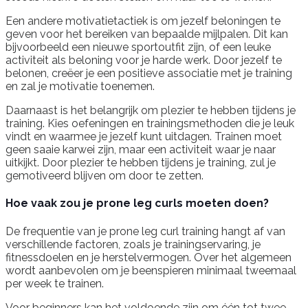
Een andere motivatietactiek is om jezelf beloningen te
geven voor het bereiken van bepaalde mijlpalen. Dit kan
bijvoorbeeld een nieuwe sportoutfit zijn, of een leuke
activiteit als beloning voor je harde werk. Door jezelf te
belonen, creëer je een positieve associatie met je training
en zal je motivatie toenemen.
Daarnaast is het belangrijk om plezier te hebben tijdens je
training. Kies oefeningen en trainingsmethoden die je leuk
vindt en waarmee je jezelf kunt uitdagen. Trainen moet
geen saaie karwei zijn, maar een activiteit waar je naar
uitkijkt. Door plezier te hebben tijdens je training, zul je
gemotiveerd blijven om door te zetten.
Hoe vaak zou je prone leg curls moeten doen?
De frequentie van je prone leg curl training hangt af van
verschillende factoren, zoals je trainingservaring, je
fitnessdoelen en je herstelvermogen. Over het algemeen
wordt aanbevolen om je beenspieren minimaal tweemaal
per week te trainen.
Voor beginners kan het voldoende zijn om één tot twee