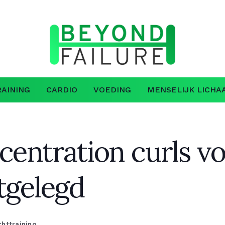
AINING
CARDIO
VOEDING
MENSELIJK LICHA
centration curls v
tgelegd
chttraining