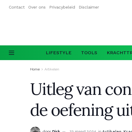
Contact
Over ons
Privacybeleid
Disclaimer
LIFESTYLE
TOOLS
KRACHTTR
Home
Artikelen
Uitleg van con
de oefening ui
door
Dirk
23 maart 2024
in
Artikelen
,
Kra