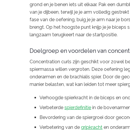
grond en je benen iets uit elkaar. Pak een dumb
van je dijbeen, terwijl je je arm volledig gestr
fase van de oefening, buig je je arm naar je bo
brengt. Op het hoogste punt knijp je je biceps
langzaam terugkeert naar de startpositie.
Doelgroep en voordelen van concentr
Concentration curls zijn geschikt voor zowel b
spiermassa willen vergroten. Deze oefening leg
onderarmen en de brachialis spier. Door de gec
manier belasten, wat kan leiden tot meer spierg
Verhoogde spierkracht in de biceps en o
Verbeterde
spierdefinitie
in de bovenarme
Bevordering van de spiergroei door gecon
Verbetering van de
gripkracht
en onderarm