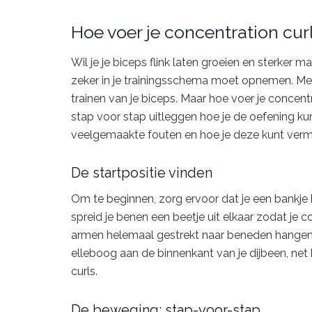
Hoe voer je concentration curl
Wil je je biceps flink laten groeien en sterker 
zeker in je trainingsschema moet opnemen. Met 
trainen van je biceps. Maar hoe voer je concentra
stap voor stap uitleggen hoe je de oefening ku
veelgemaakte fouten en hoe je deze kunt verm
De startpositie vinden
Om te beginnen, zorg ervoor dat je een bankje h
spreid je benen een beetje uit elkaar zodat je co
armen helemaal gestrekt naar beneden hangen, 
elleboog aan de binnenkant van je dijbeen, net b
curls.
De beweging: stap-voor-stap