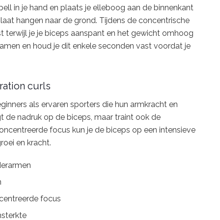
bell in je hand en plaats je elleboog aan de binnenkant
ekt laat hangen naar de grond. Tijdens de concentrische
rst terwijl je je biceps aanspant en het gewicht omhoog
 samen en houd je dit enkele seconden vast voordat je
ation curls
eginners als ervaren sporters die hun armkracht en
t de nadruk op de biceps, maar traint ook de
oncentreerde focus kun je de biceps op een intensieve
roei en kracht.
nderarmen
n
centreerde focus
sterkte