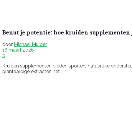
Benut je potentie: hoe kruiden supplementen 
door
Michael Mulder
18 maart 2026
0
Kruiden supplementen bieden sporters natuurlijke ondersteun
plantaardige extracten het...