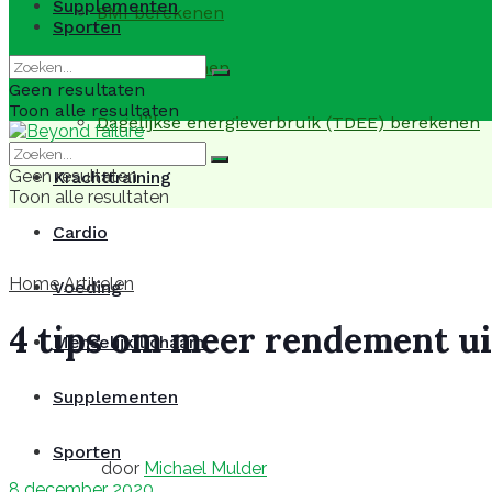
Supplementen
BMI berekenen
Sporten
BMR berekenen
Geen resultaten
Toon alle resultaten
Dagelijkse energieverbruik (TDEE) berekenen
Geen resultaten
Krachttraining
Toon alle resultaten
Cardio
Home
Artikelen
Voeding
4 tips om meer rendement uit
Menselijk lichaam
Supplementen
Sporten
door
Michael Mulder
8 december 2020