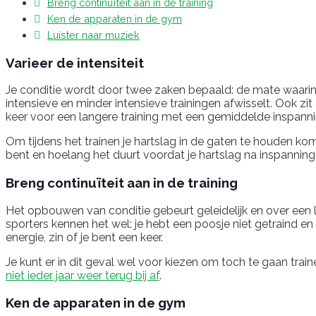
Breng continuïteit aan in de training
Ken de apparaten in de gym
Luister naar muziek
Varieer de intensiteit
Je conditie wordt door twee zaken bepaald: de mate waarin je
intensieve en minder intensieve trainingen afwisselt. Ook zit e
keer voor een langere training met een gemiddelde inspannin
Om tijdens het trainen je hartslag in de gaten te houden k
bent en hoelang het duurt voordat je hartslag na inspannin
Breng continuïteit aan in de training
Het opbouwen van conditie gebeurt geleidelijk en over een l
sporters kennen het wel: je hebt een poosje niet getraind en 
energie, zin of je bent een keer.
Je kunt er in dit geval wel voor kiezen om toch te gaan train
niet ieder jaar weer terug bij af
.
Ken de apparaten in de gym