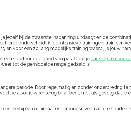
 jezelf bij de zwaarste inspanning uitdaagt en de combinatie v
r hierbij onderscheidt in de intensieve trainingen: train een ke
g en voor een zo lang mogelijke training waarbij je jouw hart
omt een sporthorloge goed van pas. Door je
hartslag te checke
g weer tot de gemiddelde range gedaald is.
angere periode. Door regelmatig en zonder onderbreking te tr
voelt je alsof je weer terug bij af bent, met als gevolg dat je 
en en hierbij een minimaal onderhoudsniveau aan te houden. Hier