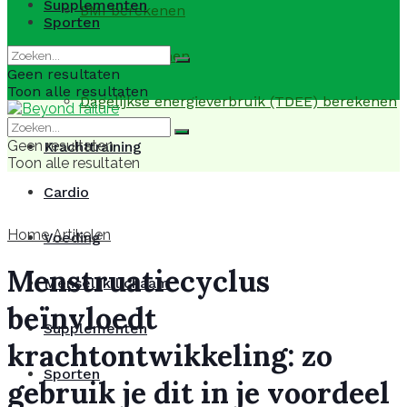
Supplementen
BMI berekenen
Sporten
BMR berekenen
Geen resultaten
Toon alle resultaten
Dagelijkse energieverbruik (TDEE) berekenen
Geen resultaten
Krachttraining
Toon alle resultaten
Cardio
Home
Artikelen
Voeding
Menstruatiecyclus
Menselijk lichaam
beïnvloedt
Supplementen
krachtontwikkeling: zo
Sporten
gebruik je dit in je voordeel